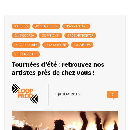
ARTISTES
AVISHAI COHEN
BRAD MEHLDAU
CHICK COREA
CORY HENRY
GREGORY PORTER
INFO GÉNÉRALE
JAMES CARTER
NOUVELLES
ROBIN MCKELLE
Tournées d’été : retrouvez nos
artistes près de chez vous !
5 juillet 2016
0