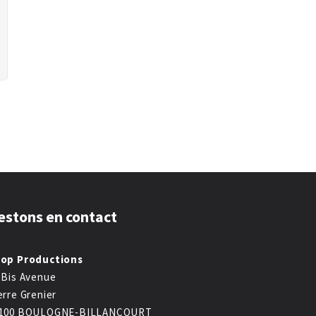
estons en contact
op Productions
 Bis Avenue
erre Grenier
100 BOULOGNE-BILLANCOURT