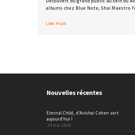
Découvert du grand public au sein du A
albums chez Blue Note, Shai Maestro f
LIRE PLUS
Nouvelles récentes
Eternal Child, d’Avishai Cohen sort
aujourd’hui !
29 mai 2026