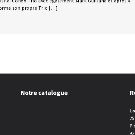
vishai Cohen Trio avec également Mark Guiliana et après 4
orme son propre Trio […]
Notre catalogue
R
Lo
25
Pi
92