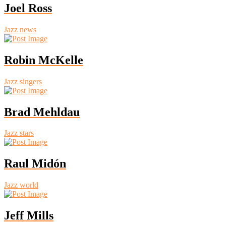
Joel Ross
Jazz news
Robin McKelle
Jazz singers
Brad Mehldau
Jazz stars
Raul Midón
Jazz world
Jeff Mills