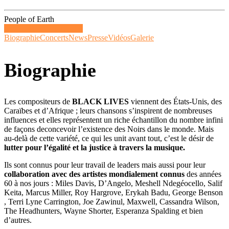
People of Earth
ALBUM EN ECOUTE
Biographie
Concerts
News
Presse
Vidéos
Galerie
Biographie
Les compositeurs de
BLACK LIVES
viennent des États-Unis, des
Caraïbes et d’Afrique ; leurs chansons s’inspirent de nombreuses
influences et elles représentent un riche échantillon du nombre infini
de façons deconcevoir l’existence des Noirs dans le monde. Mais
au-delà de cette variété, ce qui les unit avant tout, c’est le désir de
lutter pour l’égalité et la justice à travers la musique.
Ils sont connus pour leur travail de leaders mais aussi pour leur
collaboration avec des artistes mondialement connus
des années
60 à nos jours : Miles Davis, D’Angelo, Meshell Ndegéocello, Salif
Keita, Marcus Miller, Roy Hargrove, Erykah Badu, George Benson
, Terri Lyne Carrington, Joe Zawinul, Maxwell, Cassandra Wilson,
The Headhunters, Wayne Shorter, Esperanza Spalding et bien
d’autres.